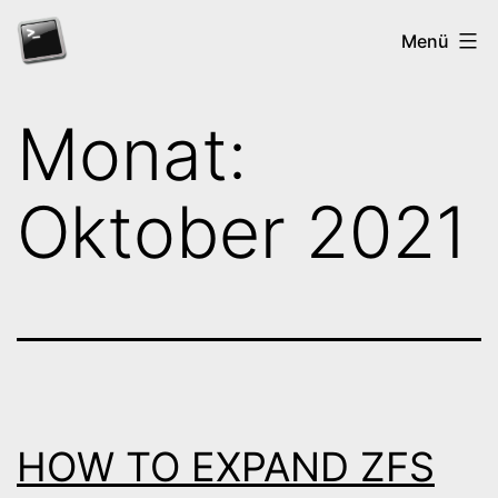
Zum
Menü
Inhalt
springen
rz-
Monat:
wiesbaden.de
Oktober 2021
HOW TO EXPAND ZFS